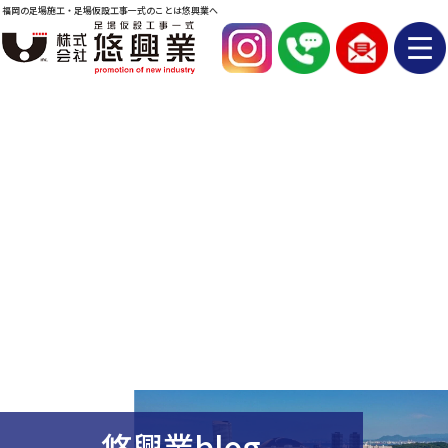
福岡の足場施工・足場仮設工事一式のことは悠興業へ
悠興業blog