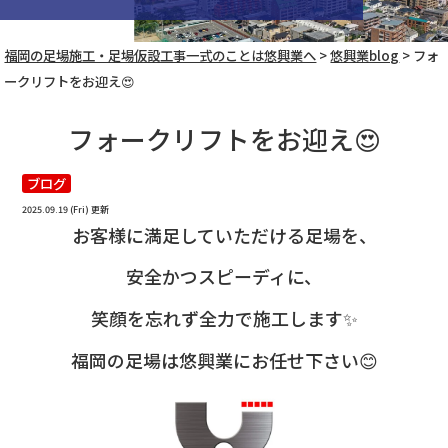
福岡の足場施工・足場仮設工事一式のことは悠興業へ
>
悠興業blog
>
フォ
ークリフトをお迎え😍
フォークリフトをお迎え😍
ブログ
2025.09.19 (Fri) 更新
お客様に満足していただける足場を、
安全かつスピーディに、
笑顔を忘れず全力で施工します✨
福岡の足場は悠興業にお任せ下さい😊