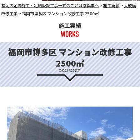
福岡の足場施工・足場仮設工事一式のことは悠興業へ
>
施工実績
>
大規模
改修工事
>
福岡市博多区 マンション改修工事 2500㎡
施工実績
WORKS
福岡市博多区 マンション改修工事
2500㎡
(2020.07.29 更新)