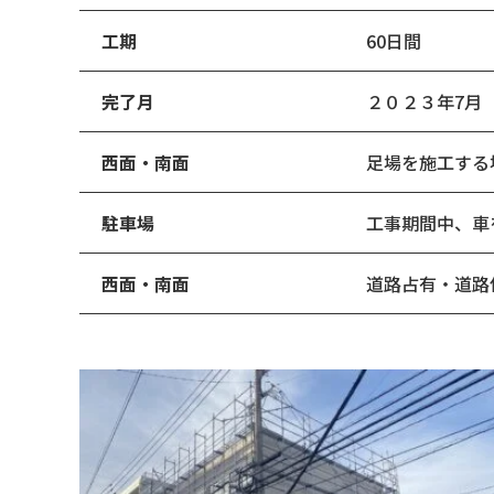
工期
60日間
完了月
２０２３年7月
西面・南面
足場を施工する
駐車場
工事期間中、車
西面・南面
道路占有・道路