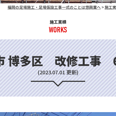
福岡の足場施工・足場仮設工事一式のことは悠興業へ
>
施工
施工実績
WORKS
市 博多区 改修工事 6
(2023.07.01 更新)