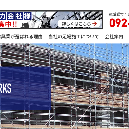
電話受付：9
092
悠興業が選ばれる理由
当社の足場施工について
会社案内
RKS