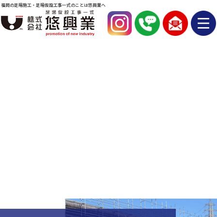
福岡の足場施工・足場仮設工事一式のことは悠興業へ