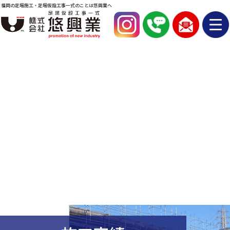
福岡の足場施工・足場仮設工事一式のことは悠興業へ