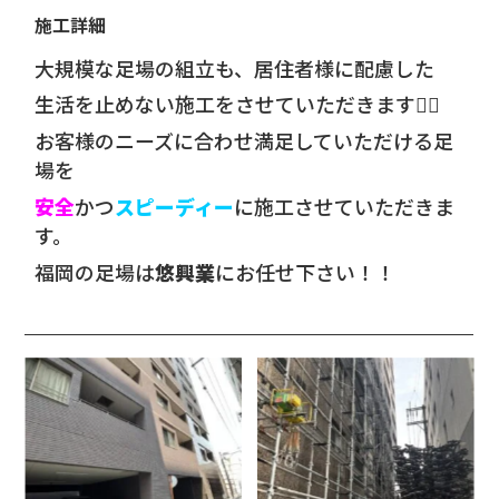
施工詳細
大規模な足場の組立も、居住者様に配慮した
生活を止めない施工をさせていただきます🙇‍♀️
お客様のニーズに合わせ満足していただける足
場を
安全
かつ
スピーディー
に施工させていただきま
す。
福岡の足場は
悠興業
にお任せ下さい！！