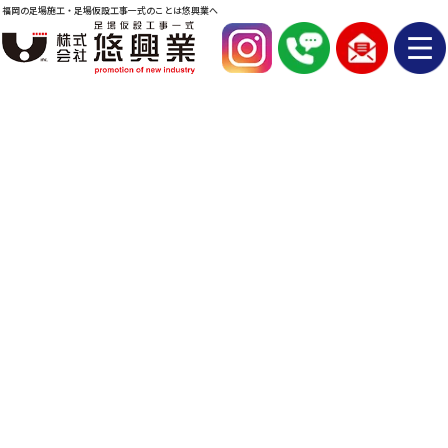
福岡の足場施工・足場仮設工事一式のことは悠興業へ