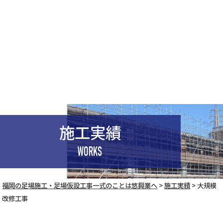
施工実績
WORKS
福岡の足場施工・足場仮設工事一式のことは悠興業へ
>
施工実績
>
大規模
改修工事