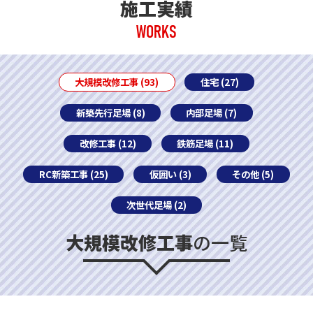
施工実績
WORKS
大規模改修工事 (93)
住宅 (27)
新築先行足場 (8)
内部足場 (7)
改修工事 (12)
鉄筋足場 (11)
RC新築工事 (25)
仮囲い (3)
その他 (5)
次世代足場 (2)
大規模改修工事
の一覧