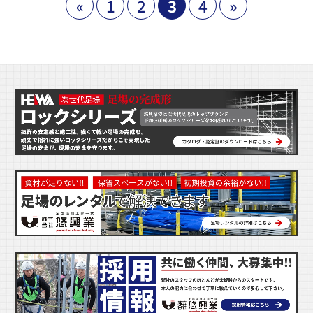
«
1
2
3
4
»